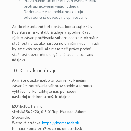
Právo namietať: môžete vzniesť námietku
proti spracovaniu vašich údajov.
Dodržiavame to, pokiaľ neexistujú
odôvodnené dôvody na spracovanie.
Ak chcete uplatniť tieto práva, kontaktujte nás.
Pozrite sa na kontaktné údaje v spodnej časti
týchto zásad používania súborov cookie. Ak máte
sťažnosť na to, ako narábame s vašimi údajmi, radi
by sme vás počuli, ale máte tiež právo podať
sťažnosť dozornému orgánu (úradu na ochranu
údajov).
10. Kontaktné údaje
Ak máte otázky alebo pripomienky k našim
zásadám používania súborov cookie a tomuto
vyhláseniu, kontaktujte nás pomocou
nasledujúcich kontaktných údajov:
IZOMATECH, s. r. o.
Školská 547/24, 013 01 Teplička nad Váhom
Slovensko
Webová stránka:
https://izomatech.sk
E -mail:
izomatech@
ex.com
izomatech.sk