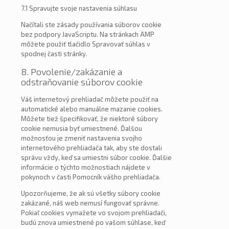
7.1 Spravujte svoje nastavenia súhlasu
Načítali ste zásady používania súborov cookie
bez podpory JavaScriptu. Na stránkach AMP
môžete použiť tlačidlo Spravovať súhlas v
spodnej časti stránky.
8. Povolenie/zakázanie a
odstraňovanie súborov cookie
Váš internetový prehliadač môžete použiť na
automatické alebo manuálne mazanie cookies.
Môžete tiež špecifikovať, že niektoré súbory
cookie nemusia byť umiestnené. Ďalšou
možnosťou je zmeniť nastavenia svojho
internetového prehliadača tak, aby ste dostali
správu vždy, keď sa umiestni súbor cookie. Ďalšie
informácie o týchto možnostiach nájdete v
pokynoch v časti Pomocník vášho prehliadača.
Upozorňujeme, že ak sú všetky súbory cookie
zakázané, náš web nemusí fungovať správne.
Pokiaľ cookies vymažete vo svojom prehliadači,
budú znova umiestnené po vašom súhlase, keď