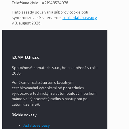
Telefónne číslo: +421948524976
Tieto zásady používania súborov cookie boli
synchronizované s serverom
cookiedatabase.org
v 8. august 2026.
IZOMATECH s.r.o.
Spoločnosť Izomatech, s.r.o., bola založená v roku
2005.
Ponúkame realizáciu len s kvalitnými
certifikovanými výrobkami od popredných
výrobcov. S technickým a automobilovým parkom
máme veľký operačný rádius s nástupom po
celom území SR.
Rýchle odkazy
Asfaltové pásy