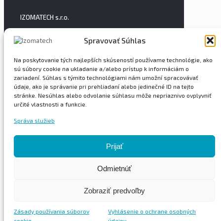
IZOMATECH s.r.o.
Spoločnosť Izomatech, s.r.o., bola založená v roku
Spravovať Súhlas
2005.
Na poskytovanie tých najlepších skúseností používame technológie, ako
Ponúkame realizáciu len s kvalitnými
sú súbory cookie na ukladanie a/alebo prístup k informáciám o
certifikovanými výrobkami od popredných
zariadení. Súhlas s týmito technológiami nám umožní spracovávať
výrobcov. S technickým a automobilovým parkom
údaje, ako je správanie pri prehliadaní alebo jedinečné ID na tejto
máme veľký operačný rádius s nástupom po
stránke. Nesúhlas alebo odvolanie súhlasu môže nepriaznivo ovplyvniť
celom území SR.
určité vlastnosti a funkcie.
Rýchle odkazy
Správa služieb
Asfaltové pásy
PVC fólie
Prijať
Fasády
Strechy
Odmietnúť
Protiradonová Izolácia
Zobraziť predvoľby
Zásady používania súborov
Vyhlásenie o ochrane osobných
cookie
údajov