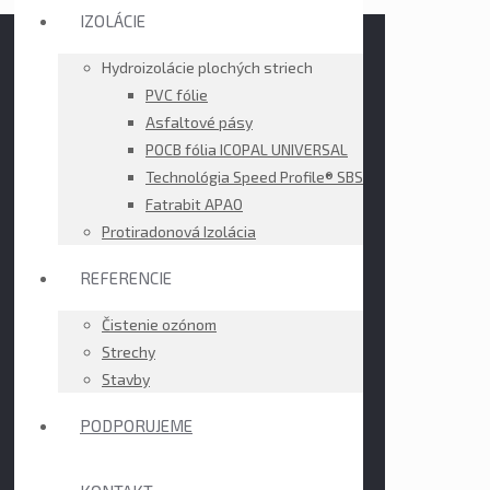
IZOLÁCIE
Hydroizolácie plochých striech
PVC fólie
Asfaltové pásy
POCB fólia ICOPAL UNIVERSAL
Technológia Speed Profile® SBS
Fatrabit APAO
Protiradonová Izolácia
REFERENCIE
Čistenie ozónom
Strechy
Stavby
PODPORUJEME