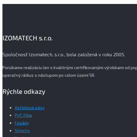
IZOMATECH s.r.o.
Spoločnosť Izomatech, s.r.o., bola založená v roku 2005.
Ponúkame realizáciu len s kvalitnými certifikovanými výrobkami od 
operačný rádius s nástupom po celom území SR.
Rýchle odkazy
Asfaltové pásy
PVC fólie
Fasády
Strechy