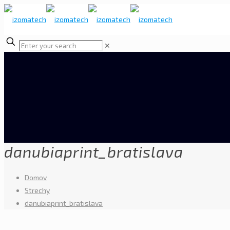
✕
danubiaprint_bratislava
Domov
Strechy
danubiaprint_bratislava