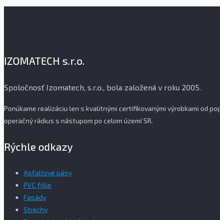
IZOMATECH s.r.o.
Spoločnosť Izomatech, s.r.o., bola založená v roku 2005.
Ponúkame realizáciu len s kvalitnými certifikovanými výrobkami od 
operačný rádius s nástupom po celom území SR.
Rýchle odkazy
Asfaltové pásy
PVC fólie
Fasády
Strechy