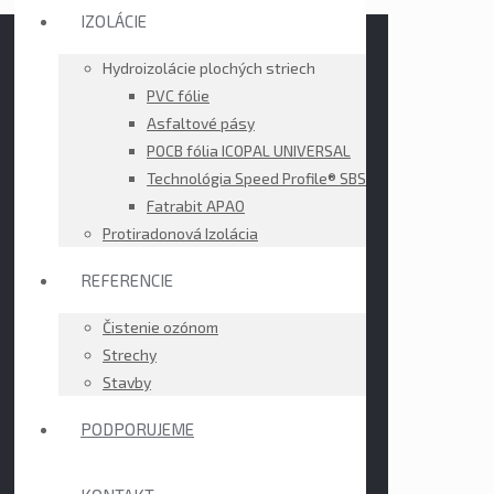
IZOLÁCIE
Hydroizolácie plochých striech
PVC fólie
Asfaltové pásy
POCB fólia ICOPAL UNIVERSAL
Technológia Speed Profile® SBS
Fatrabit APAO
Protiradonová Izolácia
REFERENCIE
Čistenie ozónom
Strechy
Stavby
PODPORUJEME