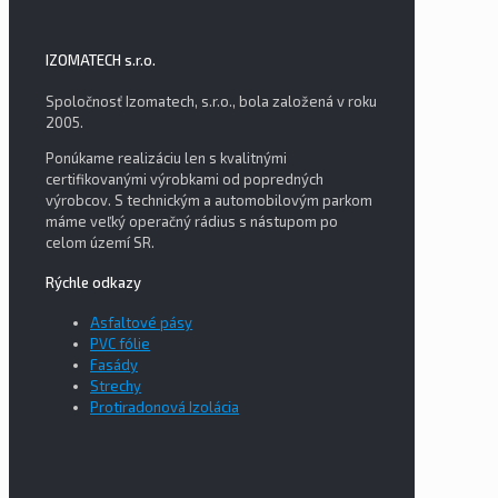
IZOMATECH s.r.o.
Spoločnosť Izomatech, s.r.o., bola založená v roku
2005.
Ponúkame realizáciu len s kvalitnými
certifikovanými výrobkami od popredných
výrobcov. S technickým a automobilovým parkom
máme veľký operačný rádius s nástupom po
celom území SR.
Rýchle odkazy
Asfaltové pásy
PVC fólie
Fasády
Strechy
Protiradonová Izolácia