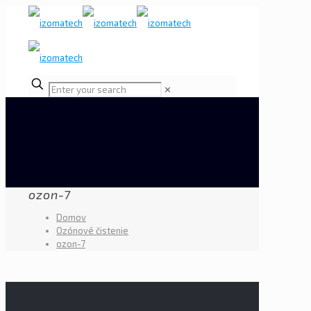
✕
ozon-7
Domov
Ozónové čistenie
ozon-7