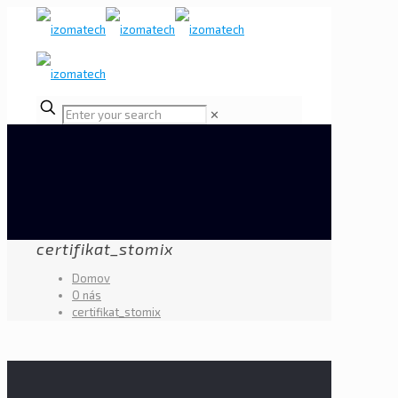
✕
certifikat_stomix
Domov
O nás
certifikat_stomix