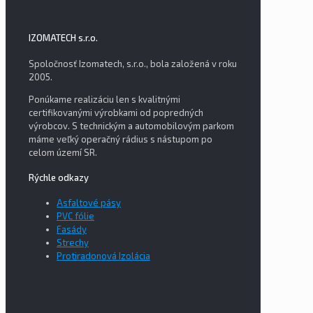
IZOMATECH s.r.o.
Spoločnosť Izomatech, s.r.o., bola založená v roku
2005.
Ponúkame realizáciu len s kvalitnými
certifikovanými výrobkami od popredných
výrobcov. S technickým a automobilovým parkom
máme veľký operačný rádius s nástupom po
celom území SR.
Rýchle odkazy
Asfaltové pásy
PVC fólie
Fasády
Strechy
Protiradonová Izolácia