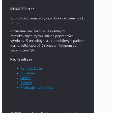
IZOMATECH s.r.o.
Spoločnosť Izomatech, s.r.o., bola založená v roku
2005.
Ponúkame realizáciu len s kvalitnými
certifikovanými výrobkami od popredných
výrobcov. S technickým a automobilovým parkom
máme veľký operačný rádius s nástupom po
celom území SR.
Rýchle odkazy
Asfaltové pásy
PVC fólie
Fasády
Strechy
Protiradonová Izolácia