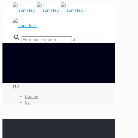
✕
07
Domov
07