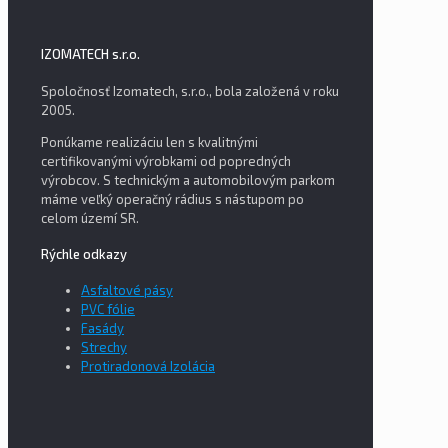
IZOMATECH s.r.o.
Spoločnosť Izomatech, s.r.o., bola založená v roku
2005.
Ponúkame realizáciu len s kvalitnými
certifikovanými výrobkami od popredných
výrobcov. S technickým a automobilovým parkom
máme veľký operačný rádius s nástupom po
celom území SR.
Rýchle odkazy
Asfaltové pásy
PVC fólie
Fasády
Strechy
Protiradonová Izolácia