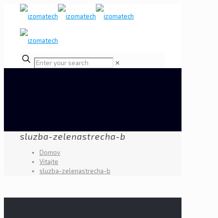
✕
sluzba-zelenastrecha-b
Domov
Vitajte
sluzba-zelenastrecha-b