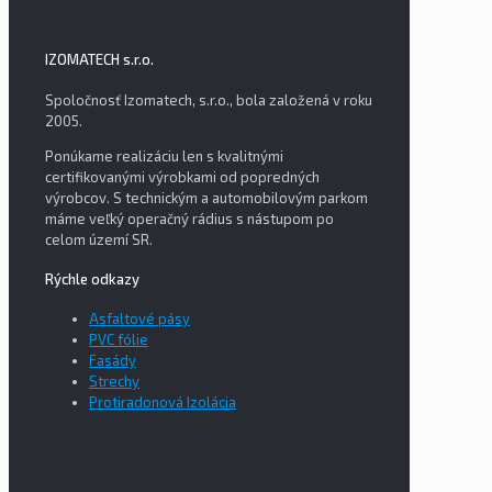
IZOMATECH s.r.o.
Spoločnosť Izomatech, s.r.o., bola založená v roku
2005.
Ponúkame realizáciu len s kvalitnými
certifikovanými výrobkami od popredných
výrobcov. S technickým a automobilovým parkom
máme veľký operačný rádius s nástupom po
celom území SR.
Rýchle odkazy
Asfaltové pásy
PVC fólie
Fasády
Strechy
Protiradonová Izolácia