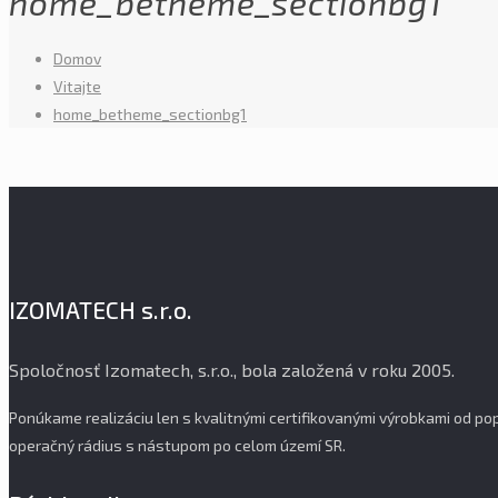
home_betheme_sectionbg1
Domov
Vitajte
home_betheme_sectionbg1
IZOMATECH s.r.o.
Spoločnosť Izomatech, s.r.o., bola založená v roku 2005.
Ponúkame realizáciu len s kvalitnými certifikovanými výrobkami od 
operačný rádius s nástupom po celom území SR.