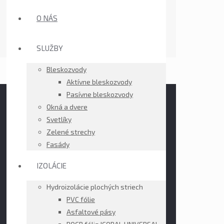
O NÁS
SLUŽBY
Bleskozvody
Aktívne bleskozvody
Pasívne bleskozvody
Okná a dvere
Svetlíky
Zelené strechy
Fasády
IZOLÁCIE
Hydroizolácie plochých striech
PVC fólie
Asfaltové pásy