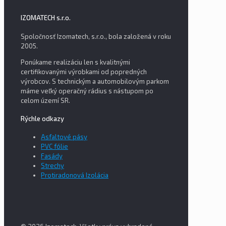
IZOMATECH s.r.o.
Spoločnosť Izomatech, s.r.o., bola založená v roku
2005.
Ponúkame realizáciu len s kvalitnými
certifikovanými výrobkami od popredných
výrobcov. S technickým a automobilovým parkom
máme veľký operačný rádius s nástupom po
celom území SR.
Rýchle odkazy
Asfaltové pásy
PVC fólie
Fasády
Strechy
Protiradonová Izolácia