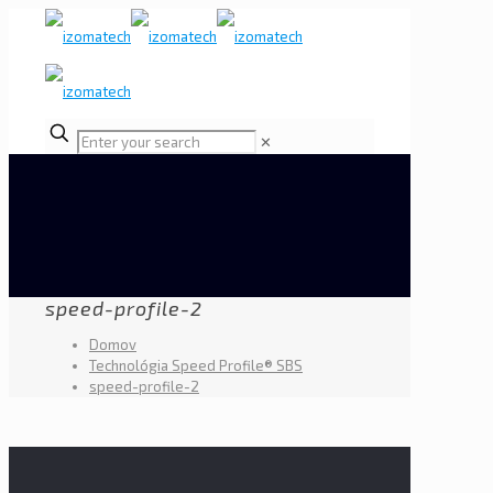
✕
speed-profile-2
Domov
Technológia Speed Profile® SBS
speed-profile-2