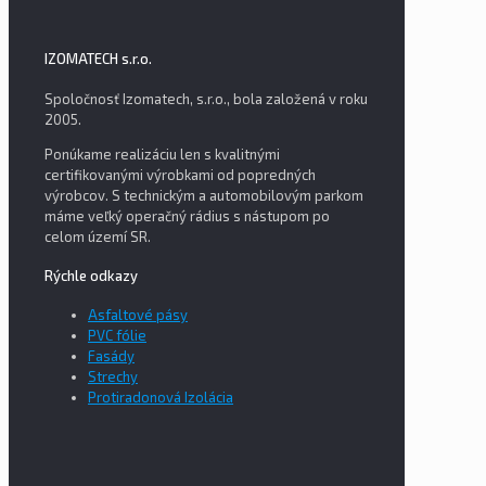
IZOMATECH s.r.o.
Spoločnosť Izomatech, s.r.o., bola založená v roku
2005.
Ponúkame realizáciu len s kvalitnými
certifikovanými výrobkami od popredných
výrobcov. S technickým a automobilovým parkom
máme veľký operačný rádius s nástupom po
celom území SR.
Rýchle odkazy
Asfaltové pásy
PVC fólie
Fasády
Strechy
Protiradonová Izolácia