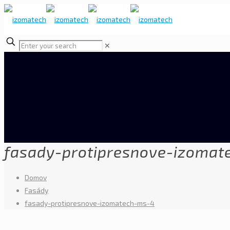
✕
fasady-protipresnove-izomat
Domov
Fasády
fasady-protipresnove-izomatech-ms-4