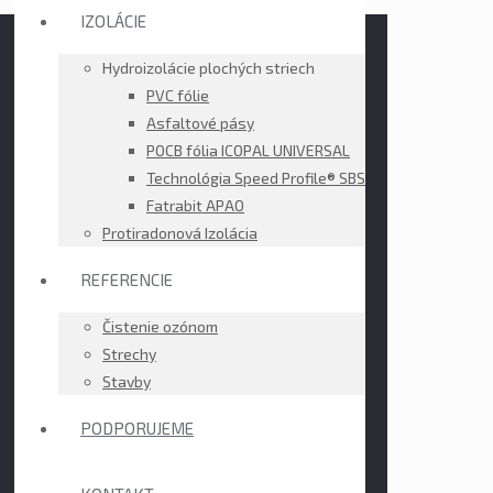
IZOLÁCIE
Hydroizolácie plochých striech
PVC fólie
Asfaltové pásy
POCB fólia ICOPAL UNIVERSAL
Technológia Speed Profile® SBS
Fatrabit APAO
Protiradonová Izolácia
REFERENCIE
Čistenie ozónom
Strechy
Stavby
PODPORUJEME